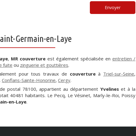
Envoyer
Saint-Germain-en-Laye
Laye
,
MR couverture
est également spécialisée en
entretien /
 fuite
ou
zinguerie et gouttières
.
galement pour tous travaux de
couverture
à
Triel-sur-Seine
,
,
Conflans-Sainte-Honorine
,
Cergy
.
ode postal 78100, appartient au département
Yvelines
et à la
mptait 40481 habitants. Le Pecq, Le Vésinet, Marly-le-Roi, Poissy
ain-en-Laye
.