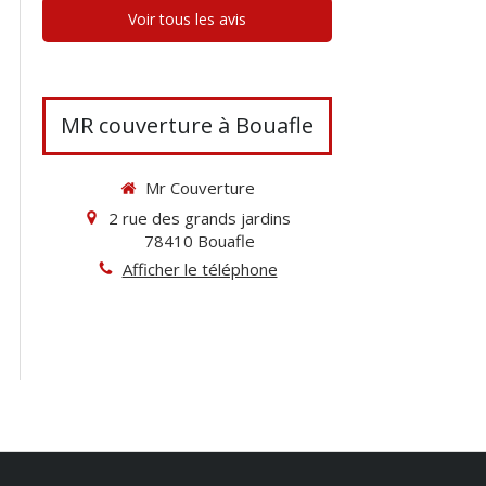
Voir tous les avis
MR couverture à Bouafle
Mr Couverture
2 rue des grands jardins
78410
Bouafle
Afficher le téléphone