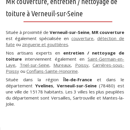
MR couverture, entretien / nettoyage de
toiture à Verneuil-sur-Seine
Située à proximité de
Verneuil-sur-Seine
,
MR couverture
est également spécialisée en
couverture
,
détection de
fuite
ou
zinguerie et gouttières
.
Nos artisans experts en
entretien / nettoyage de
toiture
interviennent également en
Saint-Germain-en-
Laye
,
Triel-sur-Seine
,
Mureaux
,
Poissy
,
Carrières-sous-
Poissy
ou
Conflans-Sainte-Honorine
.
Située dans la région
Île-de-France
et dans le
département
Yvelines
,
Verneuil-sur-Seine
(78480) est
une ville de 15178 habitants. Les 3 villes les plus peuplées
du département sont Versailles, Sartrouville et Mantes-la-
Jolie.